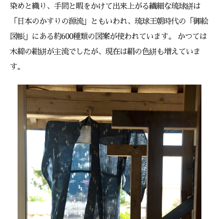
染めと織り、手間と暇をかけて出来上がる繊細な琉球絣は
「日本のかすりの源流」ともいわれ、琉球王朝時代の「御絵
図帳」にある約600種類の図案が使われています。 かつては
木綿の紺絣が主流でしたが、現在は絹の色絣も増えていま
す。