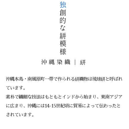
独
的
な
絣
模
創
様
沖縄染織｜絣
沖縄本島・南風原町一帯で作られる絣織物は琉球絣と呼ばれ
ています。
素朴で繊細な技法はもともとインドから始まり、東南アジア
に広まり、沖縄には14-15世紀頃に貿易によって伝わったと
されています。