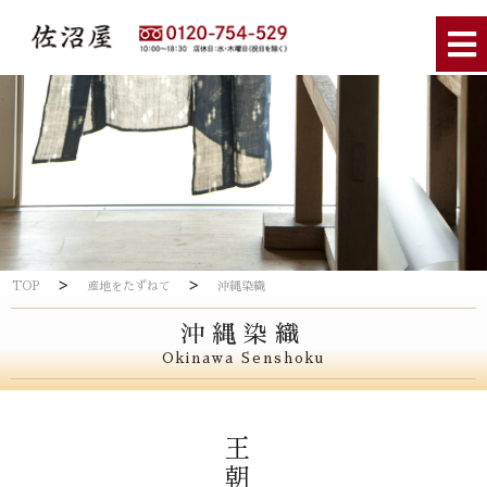
>
>
TOP
産地をたずねて
沖縄染織
沖縄染織
Okinawa Senshoku