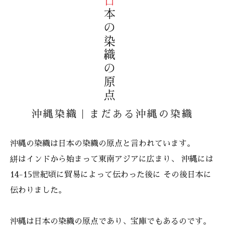
日
の
染
織
の
原
本
点
沖縄染織｜まだある沖縄の染織
沖縄の染織は日本の染織の原点と言われています。
絣はインドから始まって東南アジアに広まり、 沖縄には
14-15世紀頃に貿易によって伝わった後に その後日本に
伝わりました。
沖縄は日本の染織の原点であり、宝庫でもあるのです。