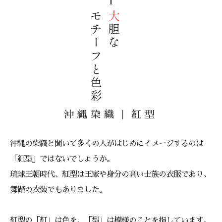
モチーフと色彩
大
胆
な
沖縄染織｜紅型
沖縄の染織と聞いて多くの人がはじめにイメージするのは
「紅型」ではないでしょうか。
琉球王朝時代、紅型は王家や身分の高い士族の衣服であり、
舞踏の衣装でもありました。
紅型の「紅」は色を、「型」は模様のことを指しています。