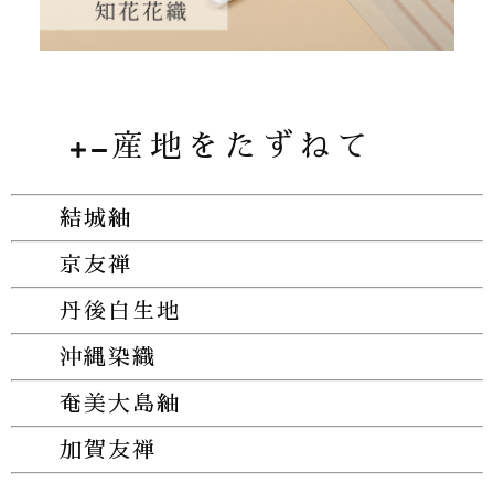
産地をたずねて
結城紬
京友禅
丹後白生地
沖縄染織
奄美大島紬
加賀友禅