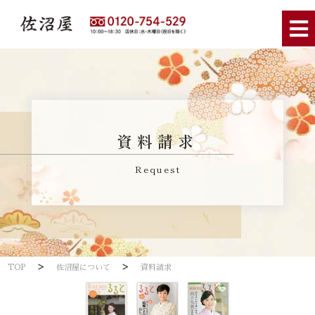
資料請求
Request
>
>
TOP
佐沼屋について
資料請求