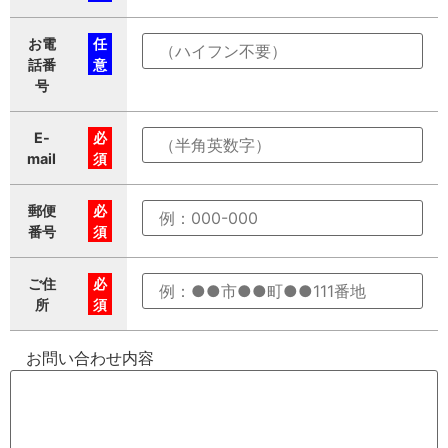
お電
任
話番
意
号
E-
必
mail
須
郵便
必
番号
須
ご住
必
所
須
お問い合わせ内容