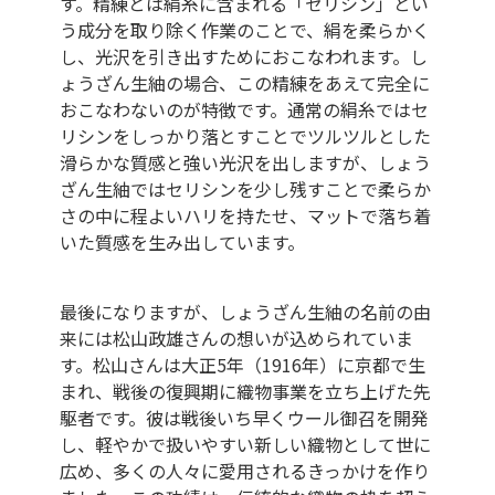
す。精練とは絹糸に含まれる「セリシン」とい
う成分を取り除く作業のことで、絹を柔らかく
し、光沢を引き出すためにおこなわれます。し
ょうざん生紬の場合、この精練をあえて完全に
おこなわないのが特徴です。通常の絹糸ではセ
リシンをしっかり落とすことでツルツルとした
滑らかな質感と強い光沢を出しますが、しょう
ざん生紬ではセリシンを少し残すことで柔らか
さの中に程よいハリを持たせ、マットで落ち着
いた質感を生み出しています。
最後になりますが、しょうざん生紬の名前の由
来には松山政雄さんの想いが込められていま
す。松山さんは大正5年（1916年）に京都で生
まれ、戦後の復興期に織物事業を立ち上げた先
駆者です。彼は戦後いち早くウール御召を開発
し、軽やかで扱いやすい新しい織物として世に
広め、多くの人々に愛用されるきっかけを作り