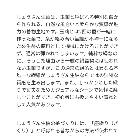
しょうざん生紬は、玉繭と呼ばれる特別な繭か
ら作られる、自然な風合いと柔らかな質感が魅
力の着物生地です。玉繭とは2匹の蚕が一緒に
作った繭で、糸が絡み合い繊維が不均一になる
ため生糸の原料として機械にかけることができ
ず、通常は弾かれてしまいます。純粋な絹なの
に、そうした理由から一般の絹織物には使われ
ない玉繭ですが、この通常の絹糸とは異なる不
均一な繊維がしょうざん生紬ならではの独特な
質感を生み出します。また、しっかりとした織
りで丈夫なためカジュアルなシーンで気軽に楽
しむことができ、初心者にも扱いやすい着物と
して人気があります。
しょうざん生紬の糸づくりには、「座繰り（ざ
ぐり）」と呼ばれる昔ながらの方法が使われて