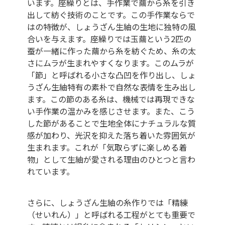
います。座繰りとは、手作業で繭から糸を引き
出して紡ぐ技術のことです。この手作業ならで
はの特徴が、しょうざん生紬の生地に独特の風
合いを与えます。座繰りでは玉繭という2匹の
蚕が一緒に作った繭から糸を紡ぐため、糸の太
さにムラが生まれやすくなります。このムラが
「節」と呼ばれる小さな凸凹を作り出し、しょ
うざん生紬特有の素朴で自然な表情を生み出し
ます。この節のある糸は、機械では再現できな
い手作業の温かみを感じさせます。また、こう
した節があることで生地全体にナチュラルな質
感が加わり、光沢を抑えた落ち着いた雰囲気が
生まれます。これが「気取らずに楽しめる着
物」として生紬が愛される理由のひとつと言わ
れています。
さらに、しょうざん生紬の糸作りでは「精練
（せいれん）」と呼ばれる工程がとても重要で